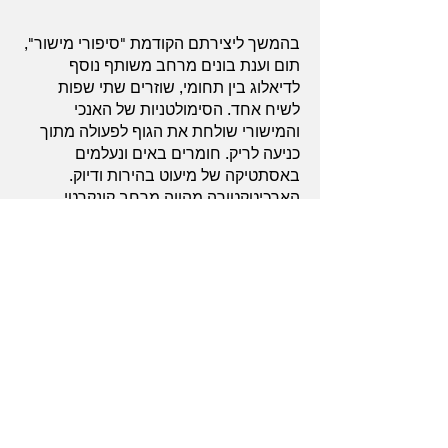
בהמשך ליצירתם הקודמת "סיפורי מישור",
תום וענת בונים מרחב משותף נוסף
לדיאלוג בין תחומי, שוזרים שתי שפות
לשיח אחד. הסימולטניות של האנכי
והמישורי שולחת את הגוף לפעולה מתוך
כניעה לריק. חומרים באים ונעלמים
באסתטיקה של מיעוט בהירות ודיוק.
הארכיטקטורה מהווה מרחב קונקרטי
להישען עליו ולסתור אותו. החומר דובר את
עצמו ומשקף סביבה.
הופעות אחרות
27 December 2018 - WP